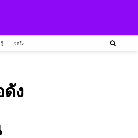
ู้
วิดีโอ
อดัง
น