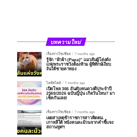
บทความใหม่
เรื่องราวโซเชียล
7 months ago
รู้จัก “ผ้าผ้า (Papa)” แมวส้มผู้โด่งดัง
แห่งพระราชวังต้องห้าม ผู้พิทักษ์เงียบ
งันใต้ชายคาทอง
ไลฟ์สไตล์
7 months ago
เปิดโพล 366 อันดับคนดวงดีประจำปี
2569/2026 ฉบับญี่ปุ่น เกิดวันไหน? มา
เช็คกันเลย!
เรื่องราวโซเชียล
7 months ago
เผยสาเหตุข้าราชการสาวติดตม.
เกาหลีใต้ หนังคนละม้วนจากคำชี้แจง
สถานทูตฯ