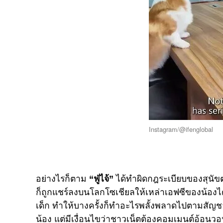
Instagram/@ifenglobal
อย่างไรก็ตาม
“ฟู่ไจ้”
ได้ทำผิดกฎระเบียบของสุนัขตำ
ก็ถูกแชร์ลงบนโลกโซเชียลให้เหล่าเอฟซีของน้องได้รับ
เด็ก ทำให้บางครั้งก็ทำอะไรพลั้งพลาดไปตามสั
น้อง แต่มีเงื่อนไขว่าชาวเน็ตต้องคอมเมนต์อ้อนว