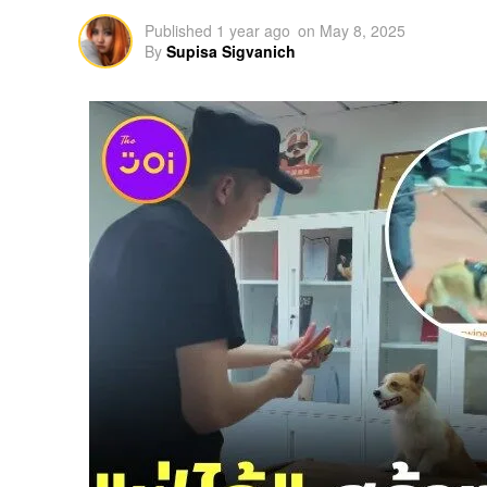
Published
1 year ago
on
May 8, 2025
By
Supisa Sigvanich