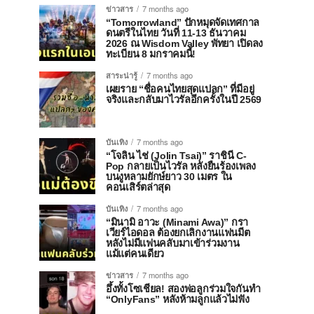
ข่าวสาร
7 months ago
“Tomorrowland” ปักหมุดจัดเทศกาล
ดนตรีในไทย วันที่ 11-13 ธันวาคม
2026 ณ Wisdom Valley พัทยา เปิดลง
ทะเบียน 8 มกราคมนี้!
สาระน่ารู้
7 months ago
เผยราย “ชื่อคนไทยสุดแปลก” ที่มีอยู่
จริงและกลับมาไวรัลอีกครั้งในปี 2569
บันเทิง
7 months ago
“โจลิน ไช่ (Jolin Tsai)” ราชินี C-
Pop กลายเป็นไวรัล หลังยืนร้องเพลง
บนงูหลามยักษ์ยาว 30 เมตร ใน
คอนเสิร์ตล่าสุด
บันเทิง
7 months ago
“มินามิ อาวะ (Minami Awa)” กรา
เวียร์ไอดอล ต้องยกเลิกงานแฟนมีต
หลังไม่มีแฟนคลับมาเข้าร่วมงาน
แม้แต่คนเดียว
ข่าวสาร
7 months ago
อึ้งทั้งโซเชียล! สองพ่อลูกร่วมใจกันทำ
“OnlyFans” หลังห้ามลูกแล้วไม่ฟัง