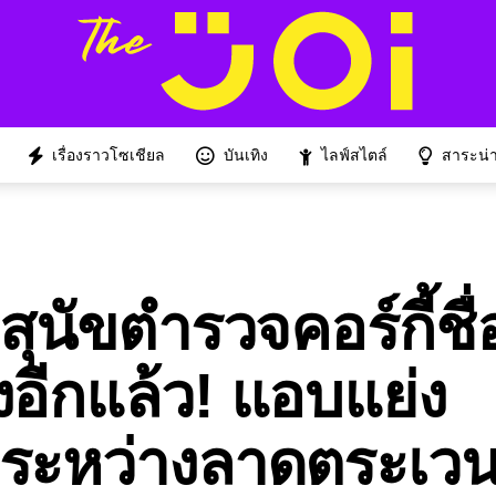
เรื่องราวโซเชียล
บันเทิง
ไลฟ์สไตล์
สาระน่าร
 สุนัขตำรวจคอร์กี้ชื่
องอีกแล้ว! แอบแย่ง
ยระหว่างลาดตระเว