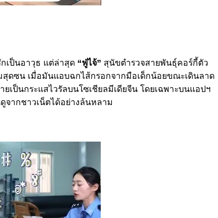
รักเป็นอาวุธ แต่ล่าสุด
“ฟู่ไจ้”
สุนัขตำรวจสายพันธุ์คอร์กี้ตัว
รรมสุดซน เมื่อมันแอบฉกไส้กรอกจากมือเด็กน้อยขณะเดินลาด
ลายเป็นกระแสไวรัลบนโซเชียลมีเดียจีน โดยเฉพาะบนแอปฯ
นดูจากชาวเน็ตได้อย่างล้นหลาม