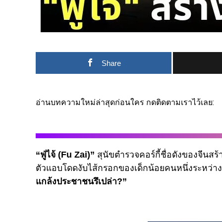
Share
อ่านบทความใหม่ล่าสุดก่อนใคร กดติดตามเราไว้เลย:
“ฟู่ไจ้ (Fu Zai)”
สุนัขตำรวจคอร์กี้ชื่อดังของจีนสร
ตัวแอบโดดงับไส้กรอกของเด็กน้อยคนหนึ่งระหว่
แกล้งประชาชนรึเปล่า?”