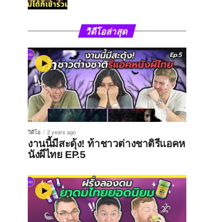
วิดีโอล่าสุด
วิดีโอ
2 years ago
งานนี้มีสะดุ้ง! ท้าชาวต่างชาติรีแอคห
นังผีไทย EP.5