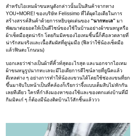
สำหรับไอเทมผ้าขนหนูดังกล่าวนั้นเป็นสินค้าจากทาง
YOU+MORE! ของบริษัท Felissimo ที่ได้ผุดไอเดียในการ
สร้างสรรค์สินค้าด้วยการหยิบจุดเด่นของ
“นากทะเล”
มา
พัฒนาต่อยอดให้เป็นดีไซน์ของใช้ในบ้านอย่างผ้าขนหนูหรือ
ผ้าเช็ดมือสุดน่ารัก โดยกิมมิคของไอเทมชิ้นนี้ก็คือลวดลายที่
น่ารักสมจริงและเนื้อสัมผัสที่ดูนุ่มมือ (ฟีลว่าใช้น้องเช็ดมือ
แล้วฟินตะโกนนน)
บอกเลยว่าช่างเป็นผ้าที่คิ้วท์สุดอะไรสุด และนอกจากไอเทม
ผ้าขนหนูรูปนากทะเลจะมีไอเดียการดีไซน์ลายที่ยูนีคแล้ว
ดีเทลต่าง ๆ อย่างการทำให้น้องแขวนได้โดยใช้ช่องแขนที่ยก
ขึ้นมาจับใบหน้าเป็นที่คล้องก็เรียกว่าจึ้งแบบเต็มสิบไม่หักกัน
เลยทีเดียว ใครที่กำลังมองหาของใช้และของตกแต่งบ้านที่มี
กิมมิคเก๋ ๆ ก็ต้องมีน้องติดบ้านไว้สักชิ้นแล้ววว