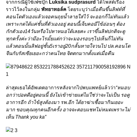
จากกรณีผู้ใช้เฟซบุ๊ก
Luksika sudprasurd
ได้โพสต์เรื่อง
ราวไว้ลงในกลุ่ม
พัทยาทอล์ค
โดยระบุว่า
เมื่อคืนขึ้นลิฟท์ที่
คอนโดตัวเองแล้วเจอคนถุยน้ำลายใส่ไว้ จะออกก็ไม่ทันแล้ว
เพราะกดได้แค่ชั้นที่ตัวเองอยู่ ตอนนี้เจ็บคอมีไข้อ่อนๆ ต้อง
กักตัวเอง14วันหรือไปหาหมอได้เลยคะ เราขึ้นลิฟปกติจะดู
ทุกครั้งค่ะว่ามีอะไรมั้ยแต่กว่าจะมองรอบๆไปเห็นก็ไม่ทัน
แล้วตอนนั้นลิฟอยู่ชั้น5เราอยู่20กลั้นหายใจวนไป ปล.คอนโด
จีนกับรัสเซียเยอะกว่าคนไทย จิตตกมากตั้งแต่เมื่อคืน
ล่าสุดเธอได้อัพเดตอาการหลังจากไปพบแพทย์แล้วว่า
“หมอบ
อกว่าปอดดีอยู่ตอนนี้ ยังไม่เข้าข่ายแต่ไม่ใช่ว่าจะไม่เป็น รอดู
อาการอีก ถ้าไข้สูงต้องมา รพ.อีก ได้ยาฆ่าเชื้อมากินเยอะ
มาก ขอบคุณทุกคนอีกครั้ง อาจจะตอบแชทไม่หมดเพราะไม่
เห็น Thank you ka”