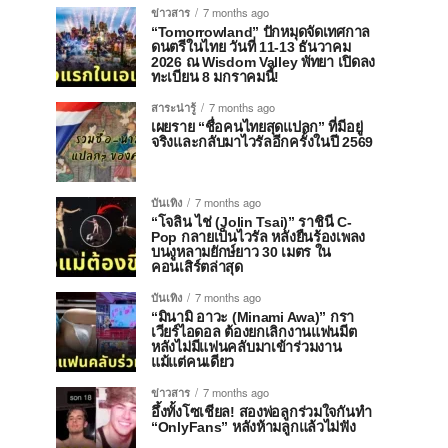
ข่าวสาร
7 months ago
“Tomorrowland” ปักหมุดจัดเทศกาล
ดนตรีในไทย วันที่ 11-13 ธันวาคม
2026 ณ Wisdom Valley พัทยา เปิดลง
ทะเบียน 8 มกราคมนี้!
สาระน่ารู้
7 months ago
เผยราย “ชื่อคนไทยสุดแปลก” ที่มีอยู่
จริงและกลับมาไวรัลอีกครั้งในปี 2569
บันเทิง
7 months ago
“โจลิน ไช่ (Jolin Tsai)” ราชินี C-
Pop กลายเป็นไวรัล หลังยืนร้องเพลง
บนงูหลามยักษ์ยาว 30 เมตร ใน
คอนเสิร์ตล่าสุด
บันเทิง
7 months ago
“มินามิ อาวะ (Minami Awa)” กรา
เวียร์ไอดอล ต้องยกเลิกงานแฟนมีต
หลังไม่มีแฟนคลับมาเข้าร่วมงาน
แม้แต่คนเดียว
ข่าวสาร
7 months ago
อึ้งทั้งโซเชียล! สองพ่อลูกร่วมใจกันทำ
“OnlyFans” หลังห้ามลูกแล้วไม่ฟัง