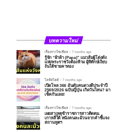
บทความใหม่
เรื่องราวโซเชียล
7 months ago
รู้จัก “ผ้าผ้า (Papa)” แมวส้มผู้โด่งดัง
แห่งพระราชวังต้องห้าม ผู้พิทักษ์เงียบ
งันใต้ชายคาทอง
ไลฟ์สไตล์
7 months ago
เปิดโพล 366 อันดับคนดวงดีประจำปี
2569/2026 ฉบับญี่ปุ่น เกิดวันไหน? มา
เช็คกันเลย!
เรื่องราวโซเชียล
7 months ago
เผยสาเหตุข้าราชการสาวติดตม.
เกาหลีใต้ หนังคนละม้วนจากคำชี้แจง
สถานทูตฯ