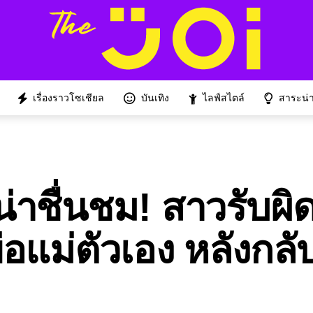
เรื่องราวโซเชียล
บันเทิง
ไลฟ์สไตล์
สาระน่าร
่น่าชื่นชม! สาวรับผ
พ่อแม่ตัวเอง หลังกล