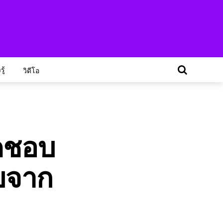
ู้
วิดีโอ
ิดชอบ
ับจาก