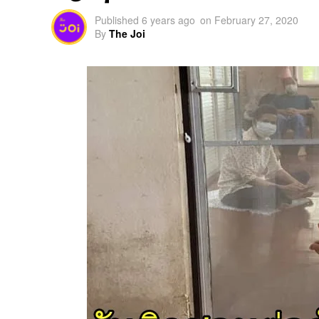
Published
6 years ago
on
February 27, 2020
By
The Joi