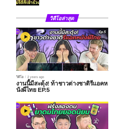
วิดีโอล่าสุด
วิดีโอ
2 years ago
งานนี้มีสะดุ้ง! ท้าชาวต่างชาติรีแอคห
นังผีไทย EP.5