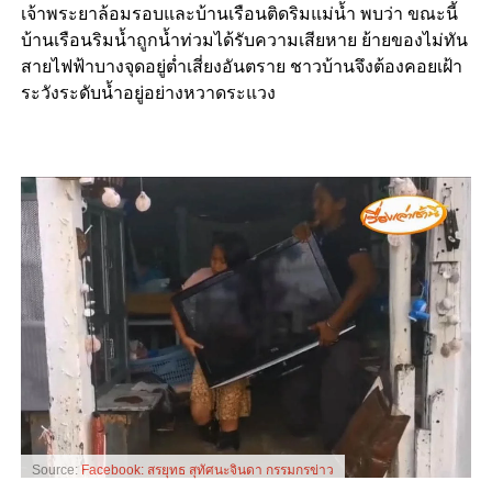
เจ้าพระยาล้อมรอบและบ้านเรือนติดริมแม่น้ำ พบว่า ขณะนี้
บ้านเรือนริมน้ำถูกน้ำท่วมได้รับความเสียหาย ย้ายของไม่ทัน
สายไฟฟ้าบางจุดอยู่ต่ำเสี่ยงอันตราย ชาวบ้านจึงต้องคอยเฝ้า
ระวังระดับน้ำอยู่อย่างหวาดระแวง
Source:
Facebook: สรยุทธ สุทัศนะจินดา กรรมกรข่าว