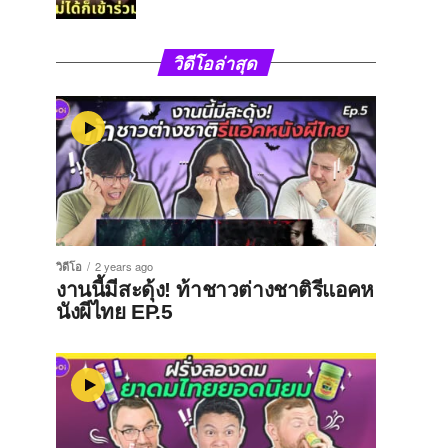
วิดีโอล่าสุด
วิดีโอ
2 years ago
งานนี้มีสะดุ้ง! ท้าชาวต่างชาติรีแอคห
นังผีไทย EP.5