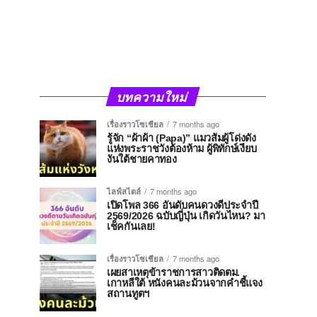
บทความใหม่
เรื่องราวโซเชียล
7 months ago
รู้จัก “ผ้าผ้า (Papa)” แมวส้มผู้โด่งดัง
แห่งพระราชวังต้องห้าม ผู้พิทักษ์เงียบ
งันใต้ชายคาทอง
ไลฟ์สไตล์
7 months ago
เปิดโพล 366 อันดับคนดวงดีประจำปี
2569/2026 ฉบับญี่ปุ่น เกิดวันไหน? มา
เช็คกันเลย!
เรื่องราวโซเชียล
7 months ago
เผยสาเหตุข้าราชการสาวติดตม.
เกาหลีใต้ หนังคนละม้วนจากคำชี้แจง
สถานทูตฯ