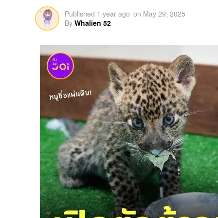
Published
1 year ago
on
May 29, 2025
By
Whalien 52