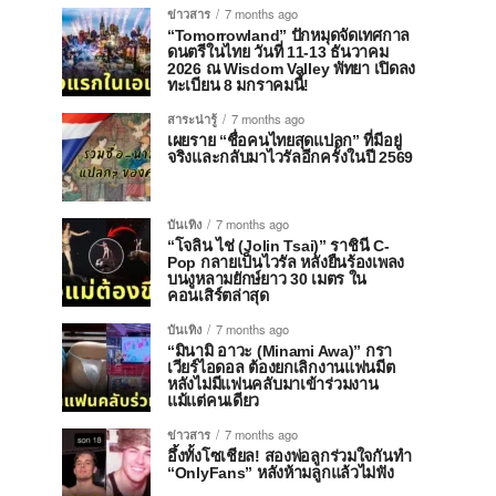
ข่าวสาร
7 months ago
“Tomorrowland” ปักหมุดจัดเทศกาล
ดนตรีในไทย วันที่ 11-13 ธันวาคม
2026 ณ Wisdom Valley พัทยา เปิดลง
ทะเบียน 8 มกราคมนี้!
สาระน่ารู้
7 months ago
เผยราย “ชื่อคนไทยสุดแปลก” ที่มีอยู่
จริงและกลับมาไวรัลอีกครั้งในปี 2569
บันเทิง
7 months ago
“โจลิน ไช่ (Jolin Tsai)” ราชินี C-
Pop กลายเป็นไวรัล หลังยืนร้องเพลง
บนงูหลามยักษ์ยาว 30 เมตร ใน
คอนเสิร์ตล่าสุด
บันเทิง
7 months ago
“มินามิ อาวะ (Minami Awa)” กรา
เวียร์ไอดอล ต้องยกเลิกงานแฟนมีต
หลังไม่มีแฟนคลับมาเข้าร่วมงาน
แม้แต่คนเดียว
ข่าวสาร
7 months ago
อึ้งทั้งโซเชียล! สองพ่อลูกร่วมใจกันทำ
“OnlyFans” หลังห้ามลูกแล้วไม่ฟัง