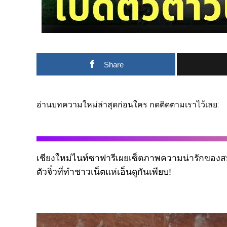
Share
อ่านบทความใหม่ล่าสุดก่อนใคร กดติดตามเราไว้เลย:
เชียงใหม่ไนท์ซาฟารีเผยเซ็ตภาพความน่ารักของส
ตัวจิ๋วที่ทำชาวเน็ตแห่เอ็นดูกันเพียบ!