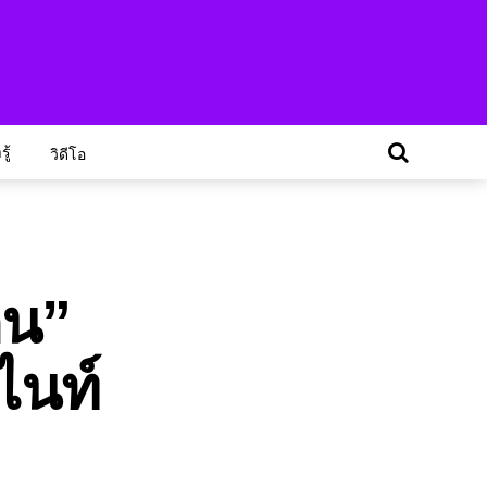
ู้
วิดีโอ
ิน”
ไนท์