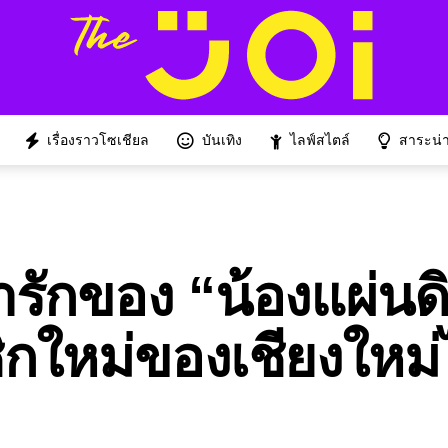
เรื่องราวโซเชียล
บันเทิง
ไลฟ์สไตล์
สาระน่าร
รักของ “น้องแผ่นด
ิกใหม่ของเชียงใหม่