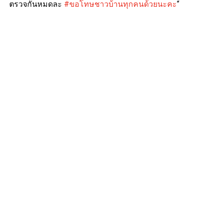
ตรวจกันหมดละ
#ขอโทษชาวบ้านทุกคนด้วยนะคะ
“