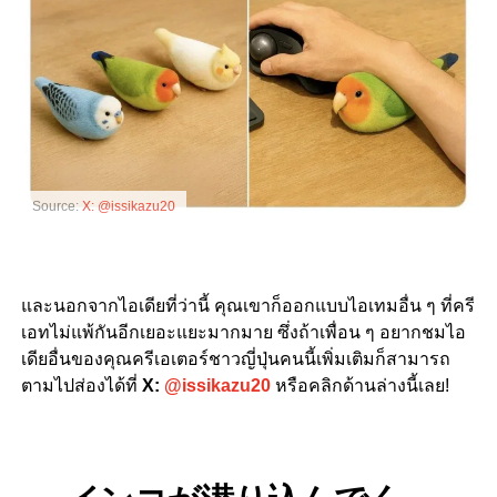
Source:
X: @issikazu20
และนอกจากไอเดียที่ว่านี้ คุณเขาก็ออกแบบไอเทมอื่น ๆ ที่ครี
เอทไม่แพ้กันอีกเยอะแยะมากมาย ซึ่งถ้าเพื่อน ๆ อยากชมไอ
เดียอื่นของคุณครีเอเตอร์ชาวญี่ปุ่นคนนี้เพิ่มเติมก็สามารถ
ตามไปส่องได้ที่
X:
@issikazu20
หรือคลิกด้านล่างนี้เลย
!