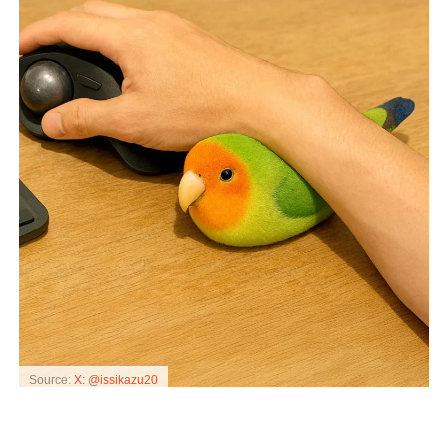
Source:
X: @issikazu20