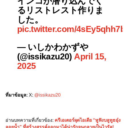
インコが潜り込んでく
るリストレスト作りま
した。
pic.twitter.com/4sEy5qhh7b
— いしかわかずや
(@issikazu20)
April 15,
2025
ที่มาข้อมูล
:
X:
@issikazu20
อ่านบทความที่เกี่ยวข้อง
:
ครีเอเตอร์ผุดไอเดีย “หูฟังบลูทูธอุ๋ง
ลอยน้ำ” ที่สร้างสรรค์ออกมาได้น่ารักจนกลายเป็นไวรัล!