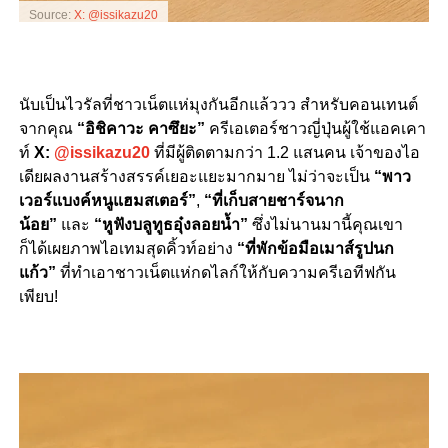
Source:
X: @issikazu20
นับเป็นไวรัลที่ชาวเน็ตแห่มุงกันอีกแล้ววว สำหรับคอนเทนต์
จากคุณ
“อิชิคาวะ คาซึยะ”
ครีเอเตอร์ชาวญี่ปุ่นผู้ใช้แอคเคา
ท์
X:
@issikazu20
ที่มีผู้ติดตามกว่า
1.2 แสน
คน เจ้าของไอ
เดียผลงานสร้างสรรค์เยอะแยะมากมาย ไม่ว่าจะเป็น
“พาว
เวอร์แบงค์หนูแฮมสเตอร์”
,
“ที่เก็บสายชาร์จนาก
น้อย”
และ
“หูฟังบลูทูธอุ๋งลอยน้ำ”
ซึ่งไม่นานมานี้คุณเขา
ก็ได้เผยภาพไอเทมสุดคิ้วท์อย่าง
“ที่พักข้อมือเมาส์รูปนก
แก้ว”
ที่ทำเอาชาวเน็ตแห่กดไลก์ให้กับความครีเอทีฟกัน
เพียบ!