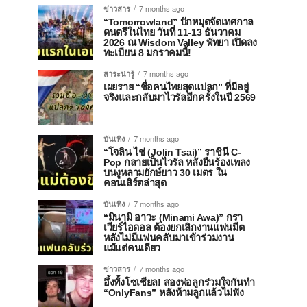
ข่าวสาร
7 months ago
“Tomorrowland” ปักหมุดจัดเทศกาล
ดนตรีในไทย วันที่ 11-13 ธันวาคม
2026 ณ Wisdom Valley พัทยา เปิดลง
ทะเบียน 8 มกราคมนี้!
สาระน่ารู้
7 months ago
เผยราย “ชื่อคนไทยสุดแปลก” ที่มีอยู่
จริงและกลับมาไวรัลอีกครั้งในปี 2569
บันเทิง
7 months ago
“โจลิน ไช่ (Jolin Tsai)” ราชินี C-
Pop กลายเป็นไวรัล หลังยืนร้องเพลง
บนงูหลามยักษ์ยาว 30 เมตร ใน
คอนเสิร์ตล่าสุด
บันเทิง
7 months ago
“มินามิ อาวะ (Minami Awa)” กรา
เวียร์ไอดอล ต้องยกเลิกงานแฟนมีต
หลังไม่มีแฟนคลับมาเข้าร่วมงาน
แม้แต่คนเดียว
ข่าวสาร
7 months ago
อึ้งทั้งโซเชียล! สองพ่อลูกร่วมใจกันทำ
“OnlyFans” หลังห้ามลูกแล้วไม่ฟัง