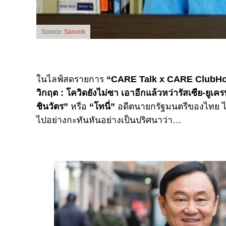
Source:
Sanook
ในไลฟ์สดรายการ
“
CARE Talk x CARE ClubH
วิกฤต : โควิดยังไม่ซา เอาอีกแล้วหว่ารัสเซีย-ยูเค
ชินวัตร”
หรือ
“โทนี่”
อดีตนายกรัฐมนตรีของไทย ได
ไปอย่างกะทันหันอย่างเป็นปริศนาว่า…