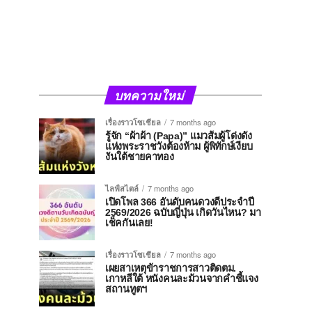
บทความใหม่
เรื่องราวโซเชียล
7 months ago
รู้จัก “ผ้าผ้า (Papa)” แมวส้มผู้โด่งดัง
แห่งพระราชวังต้องห้าม ผู้พิทักษ์เงียบ
งันใต้ชายคาทอง
ไลฟ์สไตล์
7 months ago
เปิดโพล 366 อันดับคนดวงดีประจำปี
2569/2026 ฉบับญี่ปุ่น เกิดวันไหน? มา
เช็คกันเลย!
เรื่องราวโซเชียล
7 months ago
เผยสาเหตุข้าราชการสาวติดตม.
เกาหลีใต้ หนังคนละม้วนจากคำชี้แจง
สถานทูตฯ