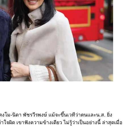
โม-นิดา พัชรวีรพงษ์ แม้จะขึ้นเวทีว่าตนและน.ส. ยิ่ง
ผิด เขาฟังความข้างเดียว ไม่รู้ว่าเป็นอย่างนี้ ล่าสุดเมื่อ