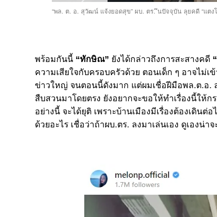
“พล. ต. อ. สุวัฒน์ แจ้งยอดสุข” ผบ. ตร. ึนปัจจุบัน ลุยคดี “แตง
พร้อมกันนี้
“ทักษิณ”
ยังได้กล่าวถึงการสะสางคดี
“
ความเสียใจกับครอบครัวด้วย ตอนเด็ก ๆ อาจไม่เข้าใจ 
ข่าวใหญ่ จนตอนนี้ดังมาก แต่ผมเชื่อฝีมือพล.ต.อ. สุว
สืบสวนมาโดยตรง ยังอยากจะขอให้ทำเรื่องนี้ให้กระจ่
อย่างนี้ จะได้ยุติ
เพราะบ้านเมืองมีเรื่องต้องเดินต่
ด้วยอะไร เชื่อว่าถ้าผบ.ตร. ลงมาเล่นเอง ดูเองน่