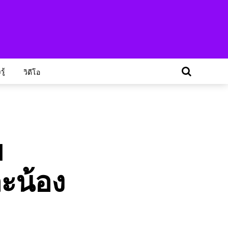
ู้
วิดีโอ
ม
ะน้อง