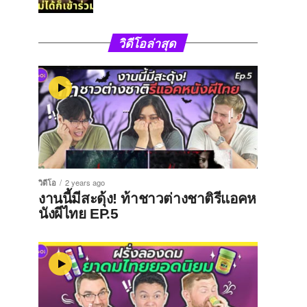
วิดีโอล่าสุด
วิดีโอ
2 years ago
งานนี้มีสะดุ้ง! ท้าชาวต่างชาติรีแอคห
นังผีไทย EP.5