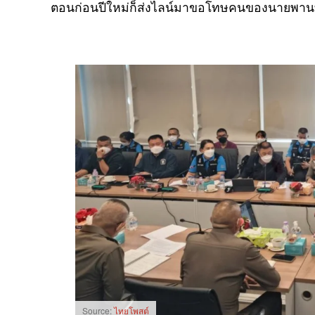
ตอนก่อนปีใหม่ก็ส่งไลน์มาขอโทษคนของนายพานท
Source:
ไทยโพสต์