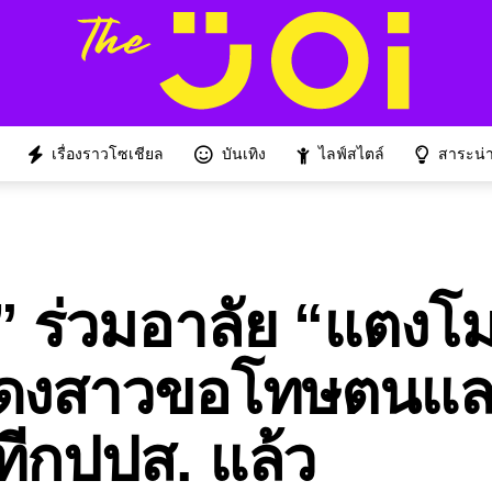
เรื่องราวโซเชียล
บันเทิง
ไลฟ์สไตล์
สาระน่าร
ร” ร่วมอาลัย “แตงโ
สดงสาวขอโทษตนแล
ทีกปปส. แล้ว