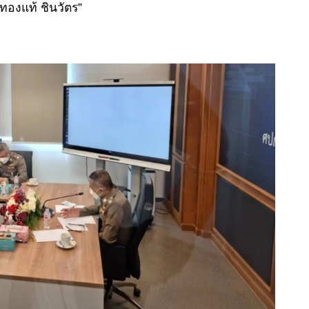
องแท้ ชินวัตร”