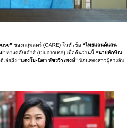
ouse”
ของกลุ่มแคร์ (CARE) ในหัวข้อ
“ไทยแลนด์แสน
รน”
ทางคลับเฮ้าส์ (Clubhouse) เมื่อคืนวานนี้
“
นายทักษิณ
้เอ่ยถึง
“แตงโม-นิดา พัชรวีระพงษ์”
นักแสดงสาวผู้ล่วงลับ