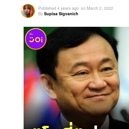
Published
4 years ago
on
March 2, 2022
By
Supisa Sigvanich