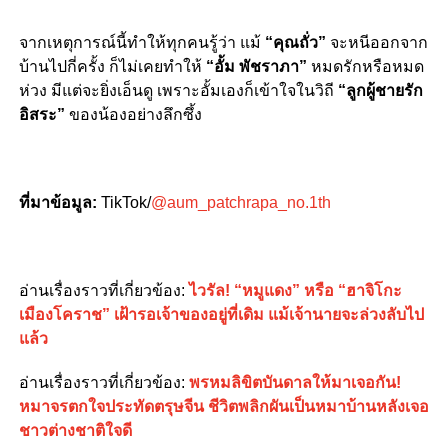
จากเหตุการณ์นี้ทำให้ทุกคนรู้ว่า แม้
“คุณถั่ว”
จะหนีออกจาก
บ้านไปกี่ครั้ง ก็ไม่เคยทำให้
“อั้ม พัชราภา”
หมดรักหรือหมด
ห่วง มีแต่จะยิ่งเอ็นดู เพราะอั้มเองก็เข้าใจในวิถี
“ลูกผู้ชายรัก
อิสระ”
ของน้องอย่างลึกซึ้ง
ที่มาข้อมูล:
TikTok/
@aum_patchrapa_no.1th
อ่านเรื่องราวที่เกี่ยวข้อง:
ไวรัล! “หมูแดง” หรือ “ฮาจิโกะ
เมืองโคราช” เฝ้ารอเจ้าของอยู่ที่เดิม แม้เจ้านายจะล่วงลับไป
แล้ว
อ่านเรื่องราวที่เกี่ยวข้อง:
พรหมลิขิตบันดาลให้มาเจอกัน!
หมาจรตกใจประทัดตรุษจีน ชีวิตพลิกผันเป็นหมาบ้านหลังเจอ
ชาวต่างชาติใจดี