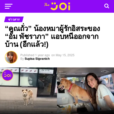
ข่าวสาร
“คุณถั่ว” น้องหมาผู้รักอิสระของ
“อั้ม พัชราภา” แอบหนีออกจาก
บ้าน (อีกแล้ว!)
Published
1 year ago
on
May 15, 2025
By
Supisa Sigvanich