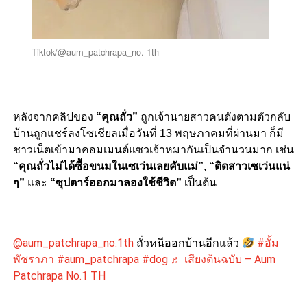
Tiktok/@aum_patchrapa_no. 1th
หลังจากคลิปของ
“คุณถั่ว”
ถูกเจ้านายสาวคนดังตามตัวกลับ
บ้านถูกแชร์ลงโซเชียลเมื่อวันที่ 13 พฤษภาคมที่ผ่านมา ก็มี
ชาวเน็ตเข้ามาคอมเมนต์แซวเจ้าหมากันเป็นจำนวนมาก เช่น
“คุณถั่วไม่ได้ซื้อขนมในเซเว่นเลยคับแม่”
,
“ติดสาวเซเว่นแน่
ๆ”
และ
“ซุปตาร์ออกมาลองใช้ชีวิต”
เป็นต้น
@aum_patchrapa_no.1th
ถั่วหนีออกบ้านอีกแล้ว
#อั้ม
พัชราภา
#aum_patchrapa
#dog
♬ เสียงต้นฉบับ – Aum
Patchrapa No.1 TH