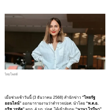
ไทยโพสต์
เมื่อช่วงเช้าวันนี้ (3 ธันวาคม 2568) สำนักข่าว
“ไทยรัฐ
ออนไลน์”
ออกมารายงานว่าตำรวจปอศ. นำโดย
“พ.ต.อ.
กริช วรทัต”
ผกก. 4 บก. ปอศ. ได้เข้าจับกุม
“นานา ไรบีนา”