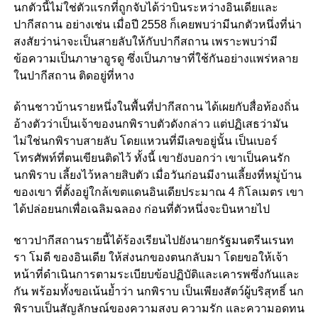
นกตัวนี้ไม่ใช่ตัวแรกที่ถูกจับได้ว่าบินระหว่างอินเดียและ
ปากีสถาน อย่างเช่น เมื่อปี 2558 ก็เคยพบว่ามีนกตัวหนึ่งที่น่า
สงสัยว่าน่าจะเป็นสายลับให้กับปากีสถาน เพราะพบว่ามี
ข้อความเป็นภาษาอูรดู ซึ่งเป็นภาษาที่ใช้กันอย่างแพร่หลาย
ในปากีสถาน ติดอยู่ที่หาง
ด้านชาวบ้านรายหนึ่งในพื้นที่ปากีสถาน ได้เผยกับสื่อท้องถิ่น
อ้างตัวว่าเป็นเจ้าของนกพิราบตัวดังกล่าว แต่ปฏิเสธว่ามัน
ไม่ใช่นกพิราบสายลับ โดยแหวนที่มีเลขอยู่นั้น เป็นเบอร์
โทรศัพท์ที่ตนเขียนติดไว้ ทั้งนี้ เขายังบอกว่า เขาเป็นคนรัก
นกพิราบ เลี้ยงไว้หลายสิบตัว เมื่อวันก่อนมีงานเลี้ยงที่หมู่บ้าน
ของเขา ที่ตั้งอยู่ใกล้เขตแดนอินเดียประมาณ 4 กิโลเมตร เขา
ได้ปล่อยนกเพื่อเฉลิมฉลอง ก่อนที่ตัวหนึ่งจะบินหายไป
ชาวปากีสถานรายนี้ได้ร้องเรียนไปยังนายกรัฐมนตรีนเรนท
รา โมดี ของอินเดีย ให้ส่งนกของตนกลับมา โดยขอให้เจ้า
หน้าที่ดำเนินการตามระเบียบข้อปฏิบัติและเคารพซึ่งกันและ
กัน พร้อมทั้งขอเน้นย้ำว่า นกพิราบ เป็นเพียงสัตว์ผู้บริสุทธิ์ นก
พิราบเป็นสัญลักษณ์ของความสงบ ความรัก และความอดทน