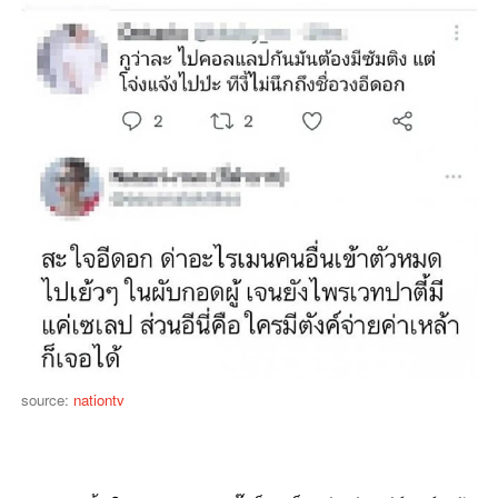
source:
nationtv