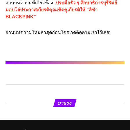
อ่านบทความที่เกี่ยวข้อง
:
ปรบมือรัว ๆ ศึกษาธิการบุรีรัมย์
มอบโล่ประกาศเกียรติคุณเชิดชูเกียรติให้ “ลิซ่า
BLACKPINK”
อ่านบทความใหม่ล่าสุดก่อนใคร กดติดตามเราไว้เลย:
มาแรง