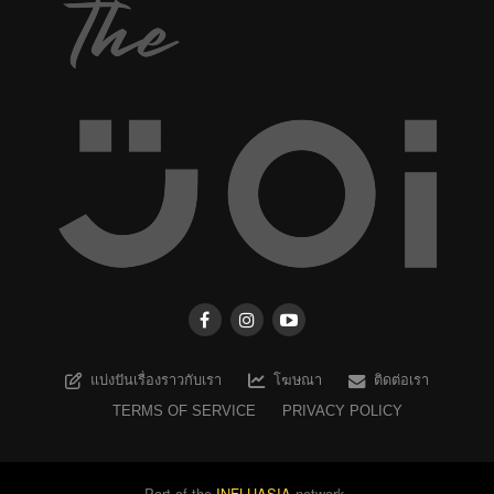
แบ่งปันเรื่องราวกับเรา
โฆษณา
ติดต่อเรา
TERMS OF SERVICE
PRIVACY POLICY
Part of the
INFLUASIA
network.