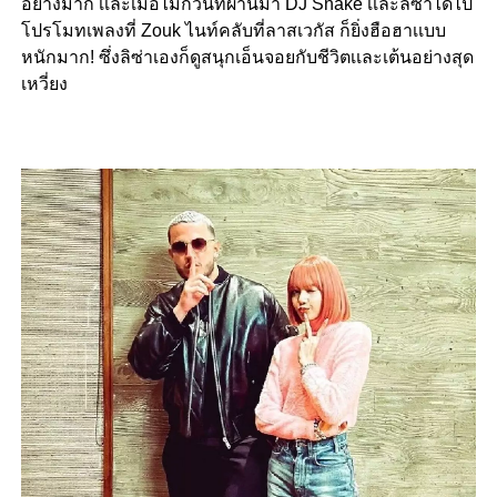
อย่างมาก เเละเมื่อไม่กี่วันที่ผ่านมา DJ Snake เเละลิซ่าได้ไป
โปรโมทเพลงที่ Zouk ไนท์คลับที่ลาสเวกัส ก็ยิ่งฮือฮาเเบบ
หนักมาก! ซึ่งลิซ่าเองก็ดูสนุกเอ็นจอยกับชีวิตเเละเต้นอย่างสุด
เหวี่ยง