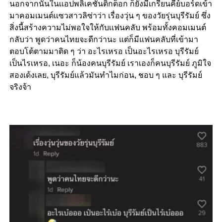
นอกจากนั้นในเเอปพลิเคชันติ๊กต็อก ก็ยังมีเกรียนคีย์บอร์ดเข้า
มาคอมเมนต์เเซวสาวลิซ่าว่า เรื่องวุ่น ๆ ของวัยรุ่นบุรีรัมย์ ซึ่ง
สิ่งนี้สร้างความไม่พอใจให้กับเเฟนคลับ พร้อมทั้งคอมเมนต์
กลับว่า พูดว่าคนไทยจะดีกว่านะ แต่ก็มีแฟนคลับที่เข้ามา
ตอบโต้ตามมาติด ๆ ว่า อะไรเหรอ เป็นอะไรเหรอ บุรีรัมย์
เป็นไรเหรอ, เนอะ ก็น้องคนบุรีรัมย์ เราเองก็คนบุรีรัมย์ ภูมิใจ
สองเด้งเลย, บุรีรัมย์แล้วมันทำไมก่อน, ชอบ ๆ และ บุรีรัมย์
จริงจ้า