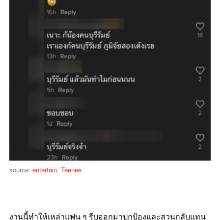
source:
entertain. Teenee
งานนี้ทำให้เหล่าแฟน ๆ รีบออกมาปกป้องและสวนกลับแทน