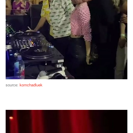
source:
komchadluek