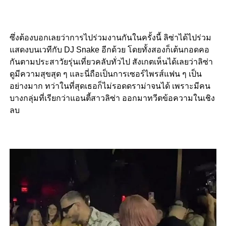
ซึ่งต้องบอกเลยว่าการไปร่วมงานกันในครั้งนี้ ลิซ่าได้ไปร่วม
แสดงบนเวทีกับ DJ Snake อีกด้วย โดยทั้งสองก็เต้นกอดคอ
กันตามประสาวัยรุ่นเที่ยวคลับทั่วไป สังเกตเห็นได้เลยว่าลิซ่า
ดูมีความสุขสุด ๆ และนี่ถือเป็นการเซอร์ไพรส์แฟน ๆ เป็น
อย่างมาก ทว่าในที่สุดเธอก็ไม่รอดดราม่าจนได้ เพราะมีคน
บางกลุ่มที่เรียกว่าแอนตี้สาวลิซ่า ออกมาทวีตข้อความในเชิง
ลบ