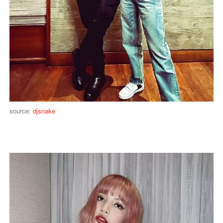
source:
djsnake