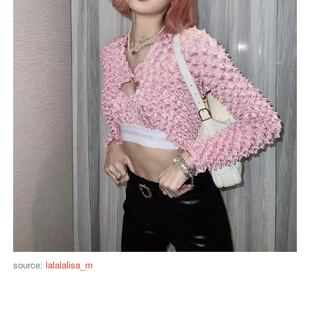
source:
lalalalisa_m