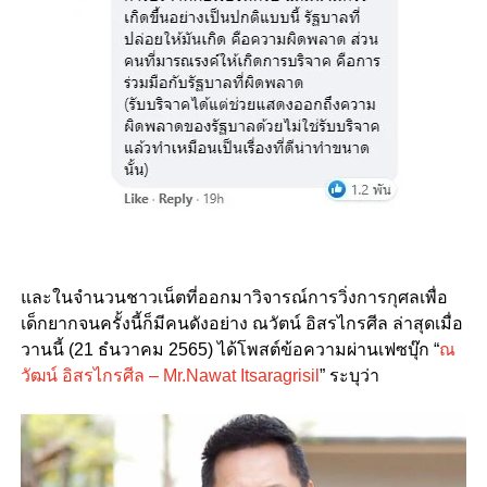
และในจำนวนชาวเน็ตที่ออกมาวิจารณ์การวิ่งการกุศลเพื่อ
เด็กยากจนครั้งนี้ก็มีคนดังอย่าง ณวัตน์ อิสรไกรศีล ล่าสุดเมื่อ
วานนี้ (21 ธํนวาคม 2565) ได้โพสต์ข้อความผ่านเฟซบุ๊ก “
ณ
วัฒน์ อิสรไกรศีล – Mr.Nawat Itsaragrisil
” ระบุว่า