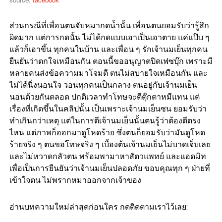
ส่วนกรณีที่เพื่อนตนจับหมากดน้ำนั้น เพื่อนตนยอมรับว่ารู้สึก
ผิดมาก แต่การกดนั้น ไม่ได้กดแบบเอาเป็นเอาตาย แค่แป๊บ ๆ
แล้วก็เอาขึ้น ทุกคนในบ้าน และเพื่อน ๆ รักเจ้านมเย็นทุกคน
ยืนยันว่าตกใจเหมือนกัน ตอนนี้ขออนุญาตปิดเฟซบุ๊ก เพราะมี
หลายคนส่งข้อความมาโจมตี ตนไม่สบายใจเหมือนกัน และ
ไม่ได้นิ่งนอนใจ วอนทุกคนเป็นกลาง ตนอยู่กับเจ้านมเย็น
นอนด้วยกันตลอด ปกติเวลาทำโทษจะตีตุ๊กตาหมีแทน แต่
เรื่องที่เกิดขึ้นในคลิปนั้น เป็นเพราะเจ้านมเย็นซน ยอมรับว่า
ทำเกินกว่าเหตุ แต่ในการตีเจ้านมเย็นนั้นตนรู้ว่าต้องตีตรง
ไหน แต่ภาพก็ออกมาดูโหดร้าย ซึ่งตนก็ยอมรับว่ามันดูโหด
ร้ายจริง ๆ ตนขอโทษจริง ๆ เบื้องต้นเจ้านมเย็นไม่บาดเจ็บเลย
และไม่หวาดกลัวตน พร้อมพามาหาสัตวแพทย์ และแอดมิท
เพื่อเป็นการยืนยันว่าเจ้านมเย็นปลอดภัย ขอบคุณทุก ๆ ฝ่ายที่
เข้าใจตน ไม่พรากหมาออกจากเจ้าของ
อ่านบทความใหม่ล่าสุดก่อนใคร กดติดตามเราไว้เลย: