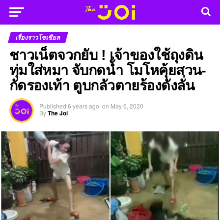
เรื่องราวโซเชียล
ชาวเน็ตจวกยับ ! เจ้าของใช้ถุงดิน
ทุ่มใส่หมา จับกดน้ำ โมโหคุ้ยสวน-
กัดรองเท้า ตูบกลัวตายร้องดังลั่น
Published
6 years ago
on
May 6, 2020
By
The Joi