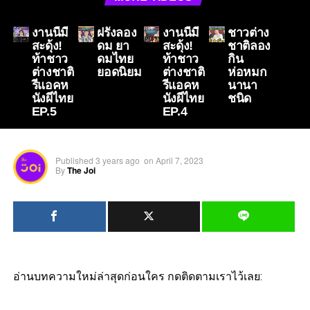
งานนี้มี
ฝรั่งลอง
งานนี้มี
ชาวต่าง
สะดุ้ง!
ดม ยา
สะดุ้ง!
ชาติลอง
ท้าชาว
ดมไทย
ท้าชาว
กิน
ต่างชาติ
ยอดนิยม
ต่างชาติ
ห่อหมก
รีแอคห
รีแอคห
นานา
นังผีไทย
นังผีไทย
ชนิด
EP.5
EP.4
Published
3 years ago
on
April 7, 2023
By
The Joi
อ่านบทความใหม่ล่าสุดก่อนใคร กดติดตามเราไว้เลย: