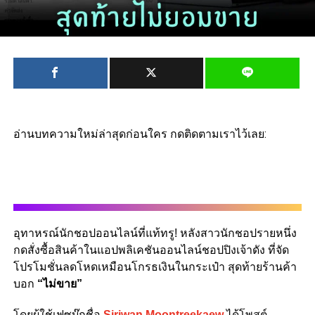
อ่านบทความใหม่ล่าสุดก่อนใคร กดติดตามเราไว้เลย:
อุทาหรณ์นักชอปออนไลน์ที่แท้ทรู! หลังสาวนักชอปรายหนึ่ง
กดสั่งซื้อสินค้าในแอปพลิเคชันออนไลน์ชอปปิงเจ้าดัง ที่จัด
โปรโมชั่นลดโหดเหมือนโกรธเงินในกระเป๋า สุดท้ายร้านค้า
บอก
“ไม่ขาย”
โดยผู้ใช้เฟซบุ๊กชื่อ
Siriwan Moontreekaew
ได้โพสต์