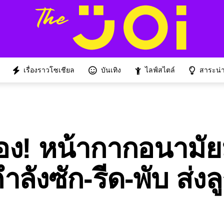
เรื่องราวโซเชียล
บันเทิง
ไลฟ์สไตล์
สาระน่าร
อง! หน้ากากอนามัย
ลังซัก-รีด-พับ ส่งล