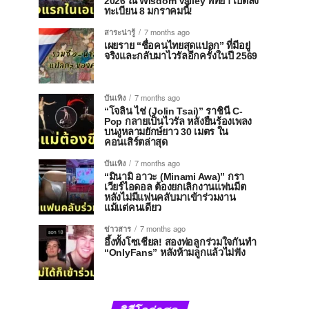
2026 ณ Wisdom Valley พัทยา เปิดลง
ทะเบียน 8 มกราคมนี้!
สาระน่ารู้
7 months ago
เผยราย “ชื่อคนไทยสุดแปลก” ที่มีอยู่
จริงและกลับมาไวรัลอีกครั้งในปี 2569
บันเทิง
7 months ago
“โจลิน ไช่ (Jolin Tsai)” ราชินี C-
Pop กลายเป็นไวรัล หลังยืนร้องเพลง
บนงูหลามยักษ์ยาว 30 เมตร ใน
คอนเสิร์ตล่าสุด
บันเทิง
7 months ago
“มินามิ อาวะ (Minami Awa)” กรา
เวียร์ไอดอล ต้องยกเลิกงานแฟนมีต
หลังไม่มีแฟนคลับมาเข้าร่วมงาน
แม้แต่คนเดียว
ข่าวสาร
7 months ago
อึ้งทั้งโซเชียล! สองพ่อลูกร่วมใจกันทำ
“OnlyFans” หลังห้ามลูกแล้วไม่ฟัง