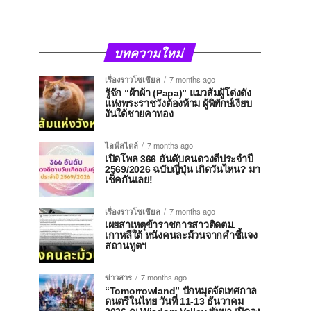
บทความใหม่
เรื่องราวโซเชียล
7 months ago
รู้จัก “ผ้าผ้า (Papa)” แมวส้มผู้โด่งดัง
แห่งพระราชวังต้องห้าม ผู้พิทักษ์เงียบ
งันใต้ชายคาทอง
ไลฟ์สไตล์
7 months ago
เปิดโพล 366 อันดับคนดวงดีประจำปี
2569/2026 ฉบับญี่ปุ่น เกิดวันไหน? มา
เช็คกันเลย!
เรื่องราวโซเชียล
7 months ago
เผยสาเหตุข้าราชการสาวติดตม.
เกาหลีใต้ หนังคนละม้วนจากคำชี้แจง
สถานทูตฯ
ข่าวสาร
7 months ago
“Tomorrowland” ปักหมุดจัดเทศกาล
ดนตรีในไทย วันที่ 11-13 ธันวาคม