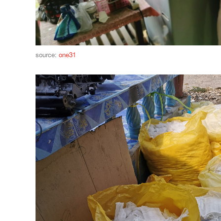
source:
one31