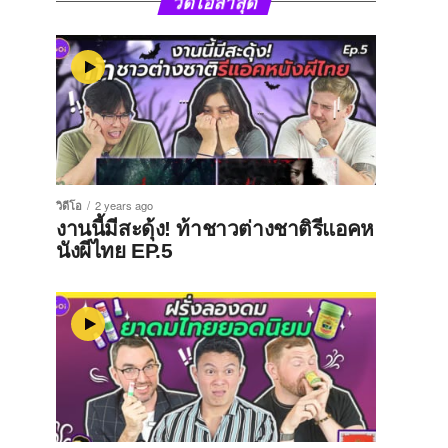
วิดีโอล่าสุด
วิดีโอ
2 years ago
งานนี้มีสะดุ้ง! ท้าชาวต่างชาติรีแอคห
นังผีไทย EP.5