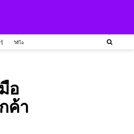
ู้
วิดีโอ
มือ
ูกค้า