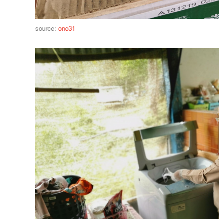
source:
one31