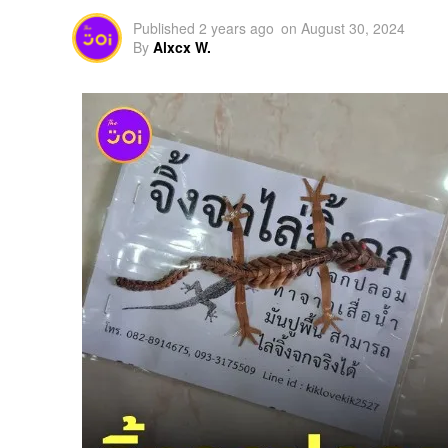
Published
2 years ago
on
August 30, 2024
By
Alxcx W.