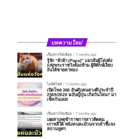
บทความใหม่
เรื่องราวโซเชียล
7 months ago
รู้จัก “ผ้าผ้า (Papa)” แมวส้มผู้โด่งดัง
แห่งพระราชวังต้องห้าม ผู้พิทักษ์เงียบ
งันใต้ชายคาทอง
ไลฟ์สไตล์
7 months ago
เปิดโพล 366 อันดับคนดวงดีประจำปี
2569/2026 ฉบับญี่ปุ่น เกิดวันไหน? มา
เช็คกันเลย!
เรื่องราวโซเชียล
7 months ago
เผยสาเหตุข้าราชการสาวติดตม.
เกาหลีใต้ หนังคนละม้วนจากคำชี้แจง
สถานทูตฯ