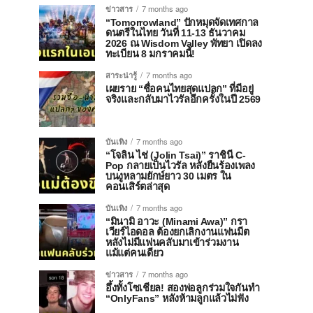
ข่าวสาร
7 months ago
“Tomorrowland” ปักหมุดจัดเทศกาล
ดนตรีในไทย วันที่ 11-13 ธันวาคม
2026 ณ Wisdom Valley พัทยา เปิดลง
ทะเบียน 8 มกราคมนี้!
สาระน่ารู้
7 months ago
เผยราย “ชื่อคนไทยสุดแปลก” ที่มีอยู่
จริงและกลับมาไวรัลอีกครั้งในปี 2569
บันเทิง
7 months ago
“โจลิน ไช่ (Jolin Tsai)” ราชินี C-
Pop กลายเป็นไวรัล หลังยืนร้องเพลง
บนงูหลามยักษ์ยาว 30 เมตร ใน
คอนเสิร์ตล่าสุด
บันเทิง
7 months ago
“มินามิ อาวะ (Minami Awa)” กรา
เวียร์ไอดอล ต้องยกเลิกงานแฟนมีต
หลังไม่มีแฟนคลับมาเข้าร่วมงาน
แม้แต่คนเดียว
ข่าวสาร
7 months ago
อึ้งทั้งโซเชียล! สองพ่อลูกร่วมใจกันทำ
“OnlyFans” หลังห้ามลูกแล้วไม่ฟัง