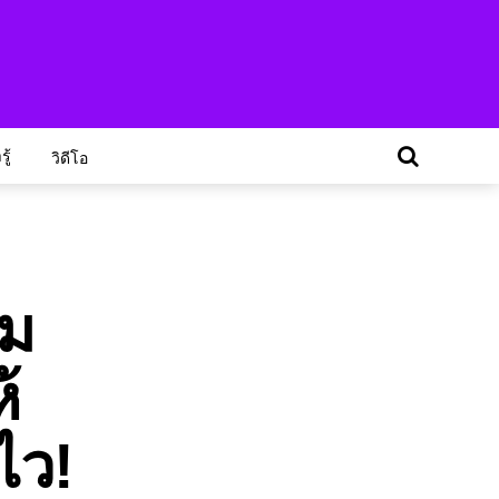
ู้
วิดีโอ
็ม
้
ไว!