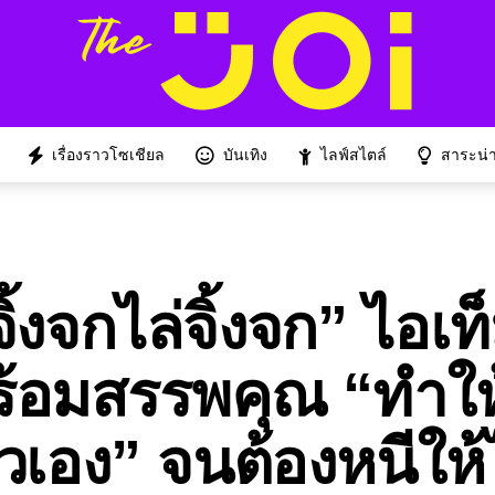
เรื่องราวโซเชียล
บันเทิง
ไลฟ์สไตล์
สาระน่าร
้งจกไล่จิ้งจก” ไอเท
ร้อมสรรพคุณ “ทำให
ัวเอง” จนต้องหนีให้