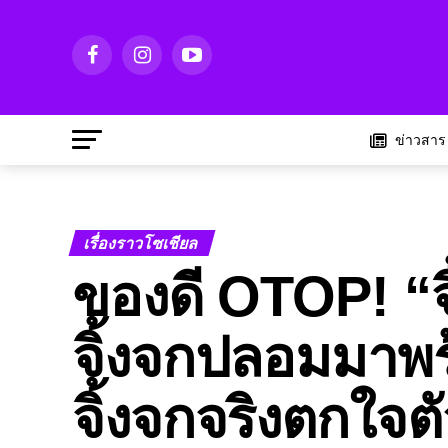
ข่าวสาร
เรื่องราวโซเชียล
ของดี OTOP! “จิ
จิ้งจกปลอมมาพ
จิ้งจกจริงตกใจต