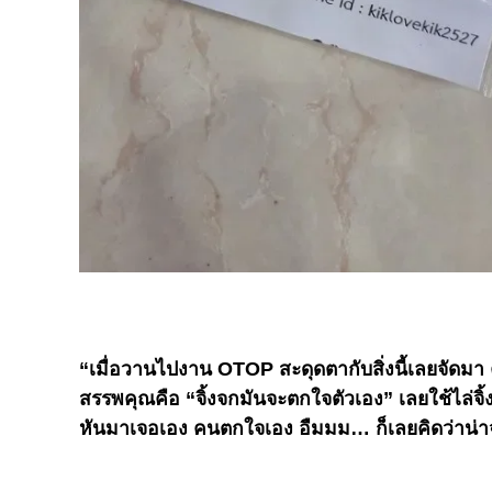
“เมื่อวานไปงาน OTOP สะดุดตากับสิ่งนี้เลยจัด
สรรพคุณคือ “จิ้งจกมันจะตกใจตัวเอง” เลยใช้ไล่จิ้ง
หันมาเจอเอง คนตกใจเอง อืมมม… ก็เลยคิดว่าน่าจะ