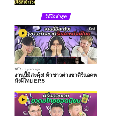
วิดีโอล่าสุด
วิดีโอ
2 years ago
งานนี้มีสะดุ้ง! ท้าชาวต่างชาติรีแอคห
นังผีไทย EP.5