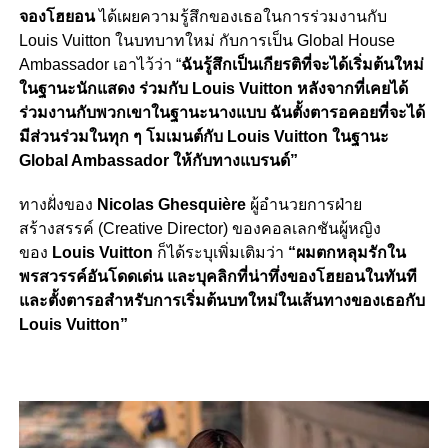
จองโฮยอน
ได้เผยความรู้สึกของเธอในการร่วมงานกับ
Louis Vuitton ในบทบาทใหม่ กับการเป็น Global House
Ambassador เอาไว้ว่า “
ฉันรู้สึกเป็นเกียรติที่จะได้เริ่มต้นใหม่
ในฐานะนักแสดง ร่วมกับ Louis Vuitton หลังจากที่เคยได้
ร่วมงานกับพวกเขาในฐานะนางแบบ ฉันตั้งตารอคอยที่จะได้
มีส่วนร่วมในทุก ๆ โมเมนต์กับ Louis Vuitton ในฐานะ
Global Ambassador ให้กับทางแบรนด์”
ทางฝั่งของ
Nicolas Ghesquière
ผู้อำนวยการฝ่าย
สร้างสรรค์ (Creative Director) ของคอลเลกชันผู้หญิง
ของ
Louis Vuitton
ก็ได้ระบุเพิ่มเติมว่า
“ผมตกหลุมรักใน
พรสวรรค์อันโดดเด่น และบุคลิกที่น่าทึ่งของโฮยอนในทันที
และตั้งตารอสำหรับการเริ่มต้นบทใหม่ในเส้นทางของเธอกับ
Louis Vuitton”