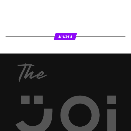
มาแรง