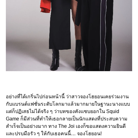
อย่างที่ได้เกริ่นไปก่อนหน้านี้ ว่าสาวจองโฮยอนเคยร่วมงาน
กับแบรนด์แฟชั่นระดับโลกมาแล้วมากมายในฐานะนางแบบ
แต่ก็ปฏิเสธไม่ได้จริง ๆ ว่าบทของคังแซบยอกใน Squid
Game ก็มีส่วนที่ทำให้เธอกลายเป็นนักแสดงที่ประสบความ
สำเร็จเป็นอย่างมาก ทาง The Joi เองก็ขอแสดงความยินดี
และปรบมือรัว ๆ ให้กับเธอคนนี้… จองโฮยอน!