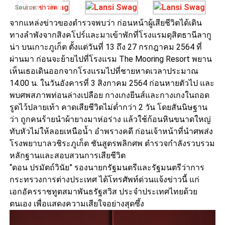
Source:
ข่าวสด
จากแหล่งข่าวของตำรวจพบว่า ก่อนหน้าผู้เสียชีวิตได้เดิน
ทางลำพังจากสิงคโปร์และมาเข้าพักที่โรงแรมดุสิตธานีลากู
น่า บนเกาะภูเก็ต ตั้งแต่วันที่ 13 ถึง 27 กรกฎาคม 2564 ที่
ผ่านมา ก่อนจะย้ายไปที่โรงแรม The Mooring Resort พยาน
เห็นเธอเดินออกจากโรงแรมไปที่ชายหาดเวลาประมาณ
14.00 น. ในวันอังคารที่ 3 สิงกาคม 2564 ก่อนหายตัวไป และ
พบศพสภาพท่อนล่างเปลือย กางเกงยีนส์และกางเกงในถอด
รูดไว้ปลายเท้า คาดเสียชีวิตไม่ต่ำกว่า 2 วัน โดยสันนิษฐาน
ว่า ถูกคนร้ายนำผ้ายางมาห่อร่าง แล้วใช้ก้อนหินขนาดใหญ่
ทับหัวไม่ให้ลอยเหนือน้ำ อำพรางคดี ก่อนเจ้าหน้าที่นำศพส่ง
โรงพยาบาลวชิระภูเก็ต ชันสูตรพลิกศพ ตำรวจกำลังรวบรวม
หลักฐานและสอบสวนการเสียชีวิต
“ดอน ปรมัตถ์วินัย” รองนายกรัฐมนตรีและรัฐมนตรีว่าการ
กระทรวงการต่างประเทศ ได้โทรศัพท์ด่วนแจ้งข่าวนี้ แก่
เอกอัครราชทูตสมาพันธรัฐสวิส ประจำประเทศไทยด้วย
ตนเอง เพื่อแสดงความเสียใจอย่างสุดซึ้ง