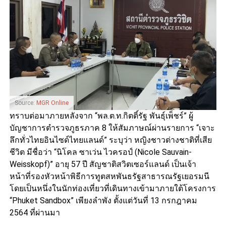
Source:
MGR Online
ทราบต่อมาภายหลังจาก “พล.ต.ท.กิตติ์รัฐ พันธุ์เพ็ชร์” ผู้
บัญชาการตำรวจภูธรภาค 8 ให้สัมภาษณ์ผ่านรายการ “เจาะ
ลึกทั่วไทยอินไซด์ไทยแลนด์” ระบุว่า หญิงชาวต่างชาติที่เสีย
ชีวิต มีชื่อว่า “นิโคล ซาเว่น ไวครอป์ (Nicole Sauvain-
Weisskopf)” อายุ 57 ปี สัญชาติสวิตเซอร์แลนด์ เป็นเจ้า
หน้าที่รองหัวหน้าพิธีการทูตสหพันธรัฐสาธารณรัฐเยอรมนี
โดยเป็นหนึ่งในนักท่องเที่ยวที่เดินทางเข้ามาภายใต้โครงการ
“Phuket Sandbox” เพียงลำพัง ตั้งแต่วันที่ 13 กรกฎาคม
2564 ที่ผ่านมา