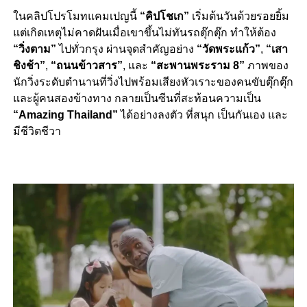
ในคลิปโปรโมทแคมเปญนี้
“คิปโชเก”
เริ่มต้นวันด้วยรอยยิ้ม
แต่เกิดเหตุไม่คาดฝันเมื่อเขาขึ้นไม่ทันรถตุ๊กตุ๊ก ทำให้ต้อง
“วิ่งตาม”
ไปทั่วกรุง ผ่านจุดสำคัญอย่าง
“วัดพระแก้ว”
,
“เสา
ชิงช้า”
,
“ถนนข้าวสาร”
, และ
“สะพานพระราม 8”
ภาพของ
นักวิ่งระดับตำนานที่วิ่งไปพร้อมเสียงหัวเราะของคนขับตุ๊กตุ๊ก
และผู้คนสองข้างทาง กลายเป็นซีนที่สะท้อนความเป็น
“Amazing Thailand”
ได้อย่างลงตัว ที่สนุก เป็นกันเอง และ
มีชีวิตชีวา