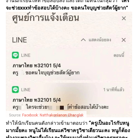
งานนักเรียนให้ทำข้อสอบส่ง และได้ถามคนในกลุ่มว่า
“ใคร
จะช่วยxxxทำข้อสอบได้บ้างคะ ขอคนใจบุญช่วยสัตว์ผู้ยาก”
Source:
Facebook: Natthakonlanon Changlek
ทำให้นักเรียนคนดังกล่าวเข้ามาตอบว่า
“ครูเป็นอะไรกับหนู
มากมั้ยคะ หนูไม่ได้เรียนแค่วิชาครูวิชาเดียวนะคะ หนูก็ต้อง
ทำงานชองวิชาอื่นบ้าง จะให้หนูมานั่งทำแค่วิชาครูหรอคะ