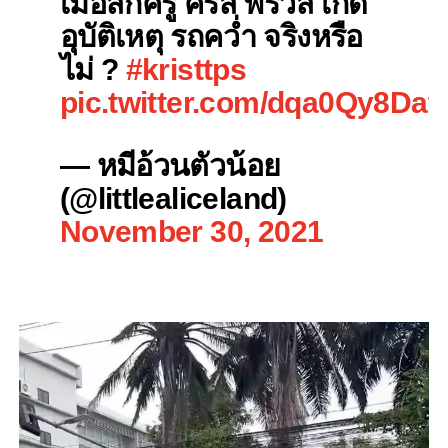
เมื่อสักครู่ คริส พีรวัส เกิด
อุบัติเหตุ รถคว่ำ จริงหรือ
ไม่ ?
#kristtps
pic.twitter.com/dqa0Qy8Dat
— หมีอ้วนตัวน้อย
(@littlealiceland)
November 30, 2021