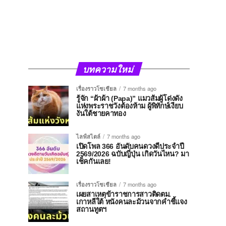
บทความใหม่
เรื่องราวโซเชียล
7 months ago
รู้จัก “ผ้าผ้า (Papa)” แมวส้มผู้โด่งดัง
แห่งพระราชวังต้องห้าม ผู้พิทักษ์เงียบ
งันใต้ชายคาทอง
ไลฟ์สไตล์
7 months ago
เปิดโพล 366 อันดับคนดวงดีประจำปี
2569/2026 ฉบับญี่ปุ่น เกิดวันไหน? มา
เช็คกันเลย!
เรื่องราวโซเชียล
7 months ago
เผยสาเหตุข้าราชการสาวติดตม.
เกาหลีใต้ หนังคนละม้วนจากคำชี้แจง
สถานทูตฯ