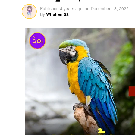
Published
4 years ago
on
December 18, 2022
By
Whalien 52