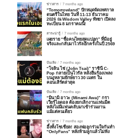
ข่าวสาร
7 months ago
“Tomorrowland” ปักหมุดจัดเทศกาล
ดนตรีในไทย วันที่ 11-13 ธันวาคม
2026 ณ Wisdom Valley พัทยา เปิดลง
ทะเบียน 8 มกราคมนี้!
สาระน่ารู้
7 months ago
เผยราย “ชื่อคนไทยสุดแปลก” ที่มีอยู่
จริงและกลับมาไวรัลอีกครั้งในปี 2569
บันเทิง
7 months ago
“โจลิน ไช่ (Jolin Tsai)” ราชินี C-
Pop กลายเป็นไวรัล หลังยืนร้องเพลง
บนงูหลามยักษ์ยาว 30 เมตร ใน
คอนเสิร์ตล่าสุด
บันเทิง
7 months ago
“มินามิ อาวะ (Minami Awa)” กรา
เวียร์ไอดอล ต้องยกเลิกงานแฟนมีต
หลังไม่มีแฟนคลับมาเข้าร่วมงาน
แม้แต่คนเดียว
ข่าวสาร
7 months ago
อึ้งทั้งโซเชียล! สองพ่อลูกร่วมใจกันทำ
“OnlyFans” หลังห้ามลูกแล้วไม่ฟัง