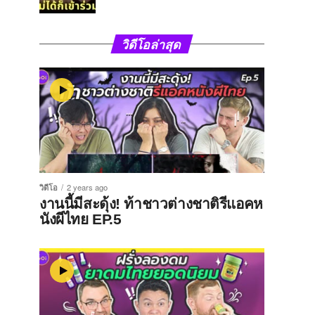
วิดีโอล่าสุด
วิดีโอ
2 years ago
งานนี้มีสะดุ้ง! ท้าชาวต่างชาติรีแอคห
นังผีไทย EP.5