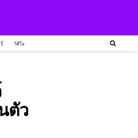
ู้
วิดีโอ
์
นตัว