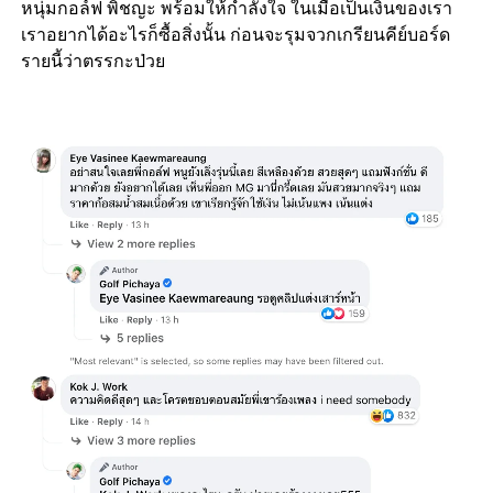
หนุ่มกอล์ฟ พิชญะ พร้อมให้กำลังใจ ในเมื่อเป็นเงินของเรา
เราอยากได้อะไรก็ซื้อสิ่งนั้น ก่อนจะรุมจวกเกรียนคีย์บอร์ด
รายนี้ว่าตรรกะป่วย