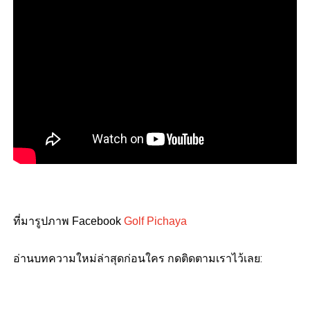
ที่มารูปภาพ Facebook
Golf Pichaya
อ่านบทความใหม่ล่าสุดก่อนใคร กดติดตามเราไว้เลย: