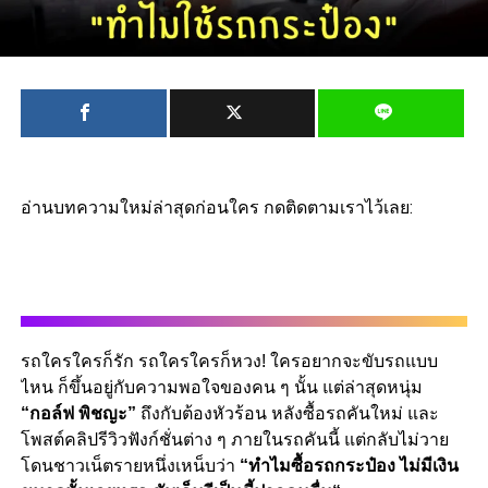
อ่านบทความใหม่ล่าสุดก่อนใคร กดติดตามเราไว้เลย:
รถใครใครก็รัก รถใครใครก็หวง! ใครอยากจะขับรถแบบ
ไหน ก็ขึ้นอยู่กับความพอใจของคน ๆ นั้น แต่ล่าสุดหนุ่ม
“กอล์ฟ พิชญะ”
ถึงกับต้องหัวร้อน หลังซื้อรถคันใหม่ และ
โพสต์คลิปรีวิวฟังก์ชั่นต่าง ๆ ภายในรถคันนี้ แต่กลับไม่วาย
โดนชาวเน็ตรายหนึ่งเหน็บว่า
“
ทำไมซื้อรถกระป๋อง ไม่มีเงิน