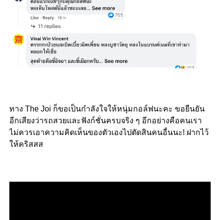
ทาง The Joi ก็ขอเป็นกำลังใจให้หนุ่มกอล์ฟนะคะ ขอยืนยัน
อีกเสียงว่ารถสวยและฟังก์ชั่นครบจริง ๆ อีกอย่างคือคนเรา
ไม่ควรเอาความคิดเห็นของตัวเองไปตัดสินคนอื่นนะ! ฝากไว้
ให้คริสสส