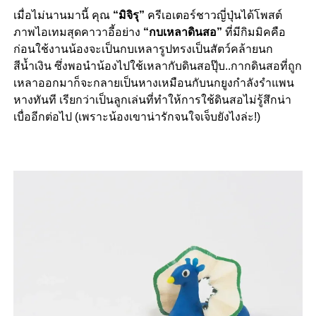
เมื่อไม่นานมานี้ คุณ
“มิจิรุ”
ครีเอเตอร์ชาวญี่ปุ่นได้โพสต์
ภาพไอเทมสุดคาวาอี้อย่าง
“กบเหลาดินสอ”
ที่มีกิมมิคคือ
ก่อนใช้งานน้องจะเป็นกบเหลารูปทรงเป็นสัตว์คล้ายนก
สีน้ำเงิน ซึ่งพอนำน้องไปใช้เหลากับดินสอปุ๊บ..กากดินสอที่ถูก
เหลาออกมาก็จะกลายเป็นหางเหมือนกับนกยูงกำลังรำแพน
หางทันที เรียกว่าเป็นลูกเล่นที่ทำให้การใช้ดินสอไม่รู้สึกน่า
เบื่ออีกต่อไป (เพราะน้องเขาน่ารักจนใจเจ็บยังไงล่ะ!)