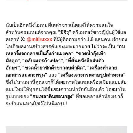
นับเป็นอีกหนึ่งไอเทมที่เหล่าชาวเน็ตแห่ให้ความสนใจ
สำหรับคอนเทนต์จากคุณ
“มิจิรุ”
ครีเอเตอร์ชาวญี่ปุ่นผู้ใช้แอ
คเคาท์
X:
@mitiruxxx
ที่มีผู้ติดตามกว่า
1.8
แสนคน เจ้าของ
ไอเดียผลงานสร้างสรรค์เยอะแยะมากมาย ไม่ว่าจะเป็น
“
กบ
เหลาจิ้งจกกลายเป็น
กิ้งก่าแผงคอ”
,
“ขวดน้ำอุ้งเท้า
มังคุด”
,
“ตลับเมตรก้างปลา”
,
“ที่คั่นหนังสือฝนตัว
อักษร”
,
“ขวดน้ำยาซักผ้าขาวลบคำผิด”
,
“
เครื่องทำลาย
เอกสารแมงกะพรุน
”
และ
“
เครื่องเจาะกระดาษรูปเต่าทะเล
”
ซึ่งไม่นานมานี้คุณเขาก็ได้เผยภาพไอเทมเครื่องเขียนแบบสับ
แบบใหม่ให้ทุกคนได้ชื่นชมความน่ารักกันอีกแล้ว โดยมาใน
รูปแบบของ
“กบเหลาดินสอนกยูง”
ที่พอเหลาแล้วน้องเขาก็
จะรำแพนหางโชว์ไปหนึ่งกรุบ!